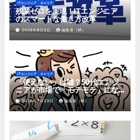
ITエンジニア
キャリア
残業ゼロを実現！ITエンジニア
のスマートな働き方改革
2026年8月5日
編集者（M）
ITエンジニア
キャリア
「使えない」は嘘？50代エンジ
ニアが市場で「モテモテ」にな
るための8個の強み
2026年7月23日
編集者（M）