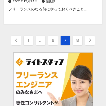
2021年12月24日
編集部
フリーランスのなる前にやっておくべきこと…
投
1
…
6
7
8
稿
の
ペ
ー
ジ
送