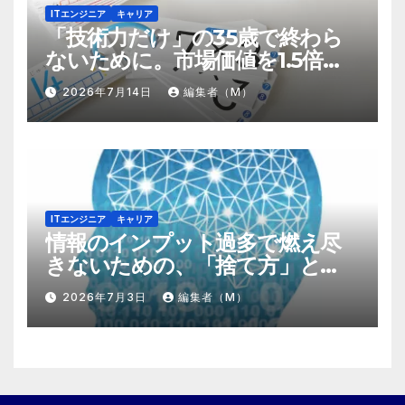
ITエンジニア
キャリア
「技術力だけ」の35歳で終わら
ないために。市場価値を1.5倍に
する『プラスα』の掛け算
2026年7月14日
編集者（M）
ITエンジニア
キャリア
情報のインプット過多で燃え尽
きないための、「捨て方」と
「情報の絞り方」
2026年7月3日
編集者（M）