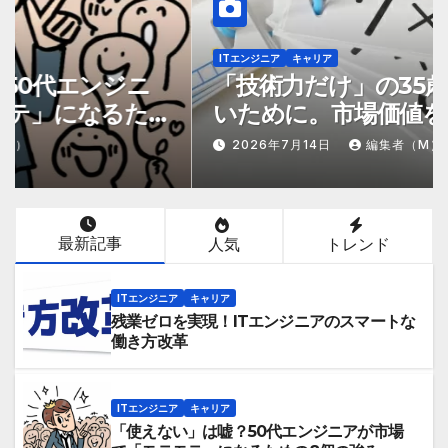
ITエンジニア
キャリア
「技術力だけ」の35歳で終わらな
いために。市場価値を1.5倍にする
『プラスα』の掛け算
2026年7月14日
編集者（M）
最新記事
人気
トレンド
ITエンジニア
キャリア
残業ゼロを実現！ITエンジニアのスマートな
働き方改革
ITエンジニア
キャリア
「使えない」は嘘？50代エンジニアが市場