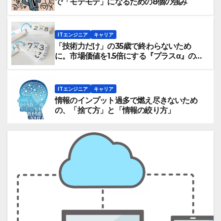
で「モテモテ」になるための8個の強み
ITエンジニア
キャリア
「技術力だけ」の35歳で終わらないため
に。市場価値を1.5倍にする『プラスα』の掛
け算
ITエンジニア
キャリア
情報のインプット過多で燃え尽きないため
の、「捨て方」と「情報の絞り方」