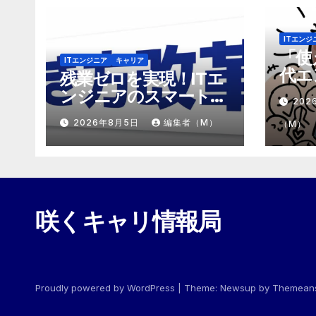
ITエンジ
「使
ITエンジニア
キャリア
代エ
残業ゼロを実現！ITエ
「モ
ンジニアのスマートな
202
めの
働き方改革
2026年8月5日
編集者（M）
（M）
咲くキャリ情報局
Proudly powered by WordPress
|
Theme:
Newsup
by
Themean