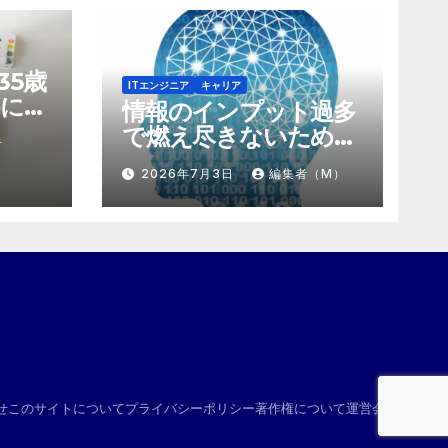
35歳
ITエンジニア
キャリア
に。
情報のインプット過多
にする
で燃え尽きないため
者
け算
の、「捨て方」と「情
2026年7月3日
編集者（M）
報の絞り方」
せ
このサイトについて
プライバシーポリシー
著作権について
運営会社