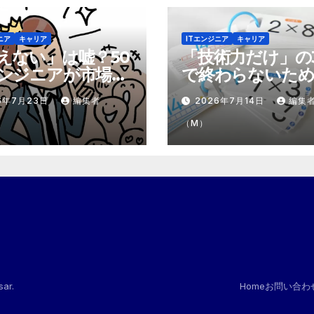
ニア
キャリア
ITエンジニア
キャリア
えない」は嘘？50
「技術力だけ」の
ンジニアが市場で
で終わらないため
テモテ」になるた
市場価値を1.5倍
6年7月23日
編集者
2026年7月14日
編集
8個の強み
『プラスα』の掛
（M）
sar
.
Home
お問い合わ