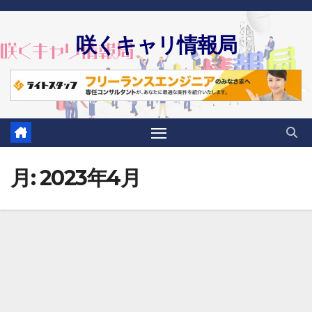
Skip
to
咲くキャリ情報局
content
月:
2023年4月