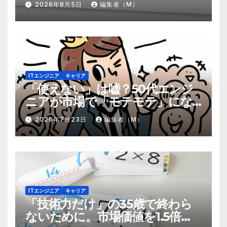
2026年8月5日
編集者（M）
ITエンジニア
キャリア
「使えない」は嘘？50代エンジ
ニアが市場で「モテモテ」にな
るための8個の強み
2026年7月23日
編集者（M）
ITエンジニア
キャリア
「技術力だけ」の35歳で終わら
ないために。市場価値を1.5倍に