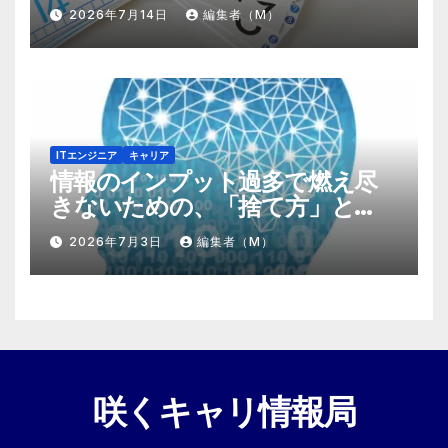
する『プラスα』の掛け算
2026年7月14日
編集者（M）
ITエンジニア
キャリア
情報のインプット過多で燃え尽
きないための、「捨て方」と
「情報の絞り方」
2026年7月3日
編集者（M）
咲くキャリ情報局