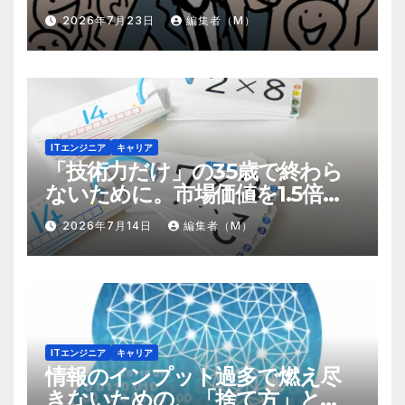
るための8個の強み
2026年7月23日
編集者（M）
ITエンジニア
キャリア
「技術力だけ」の35歳で終わら
ないために。市場価値を1.5倍に
する『プラスα』の掛け算
2026年7月14日
編集者（M）
ITエンジニア
キャリア
情報のインプット過多で燃え尽
きないための、「捨て方」と