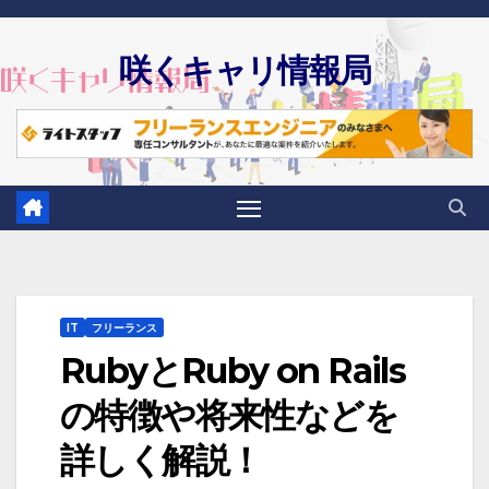
Skip
to
咲くキャリ情報局
content
IT
フリーランス
RubyとRuby on Rails
の特徴や将来性などを
詳しく解説！