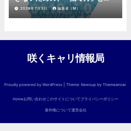
「情報の絞り方」
2026年7月3日
編集者（M）
咲くキャリ情報局
Proudly powered by WordPress
|
Theme:
Newsup
by
Themeansar
.
Home
お問い合わせ
このサイトについて
プライバシーポリシー
著作権について
運営会社