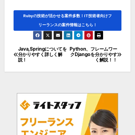
Rubyの技術が活かせる案件多数！IT技術者向けフ
リーランスの案件情報はこちら！
Java,Springについてを
Python、フレームワー
投
分かりやすく詳しく解
クDjangoを分かりやす
説！
く解説！！
稿
ナ
ビ
ゲ
ー
シ