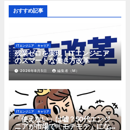
おすすめ記事
ITエンジニア
キャリア
残業ゼロを実現！ITエンジニア
のスマートな働き方改革
2026年8月5日
編集者（M）
ITエンジニア
キャリア
「使えない」は嘘？50代エンジ
ニアが市場で「モテモテ」にな