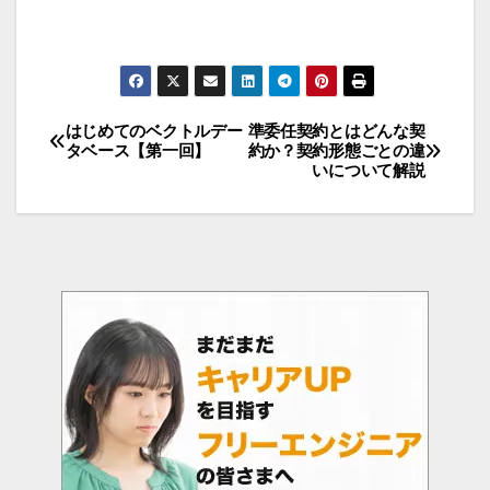
はじめてのベクトルデー
準委任契約とはどんな契
投
タベース【第一回】
約か？契約形態ごとの違
いについて解説
稿
ナ
ビ
ゲ
ー
シ
ョ