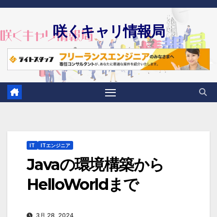
Skip
to
咲くキャリ情報局
content
IT
ITエンジニア
Javaの環境構築から
HelloWorldまで
3月 28, 2024