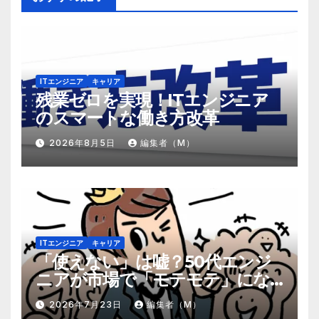
ITエンジニア
キャリア
残業ゼロを実現！ITエンジニア
のスマートな働き方改革
2026年8月5日
編集者（M）
ITエンジニア
キャリア
「使えない」は嘘？50代エンジ
ニアが市場で「モテモテ」にな
るための8個の強み
2026年7月23日
編集者（M）