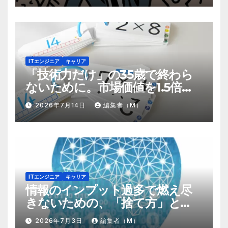
ITエンジニア
キャリア
「技術力だけ」の35歳で終わら
ないために。市場価値を1.5倍に
する『プラスα』の掛け算
2026年7月14日
編集者（M）
ITエンジニア
キャリア
情報のインプット過多で燃え尽
きないための、「捨て方」と
「情報の絞り方」
2026年7月3日
編集者（M）