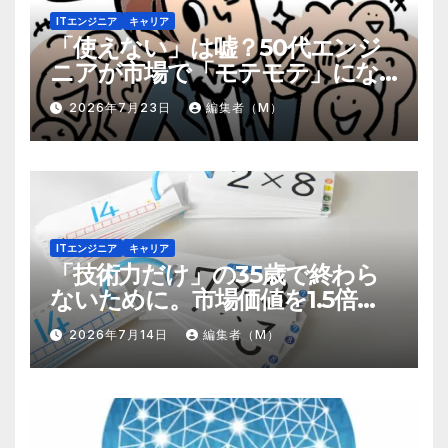
ITエンジニア
キャリア
「使えない」は嘘？50代エンジ
ニアが市場で「モテモテ」にな
るための8個の強み
2026年7月23日
編集者（M）
ITエンジニア
キャリア
「技術力だけ」の35歳で終わら
ないために。市場価値を1.5倍に
する『プラスα』の掛け算
2026年7月14日
編集者（M）