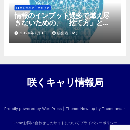
ITエンジニア
キャリア
情報のインプット過多で燃え尽
きないための、「捨て方」と
「情報の絞り方」
2026年7月3日
編集者（M）
咲くキャリ情報局
Proudly powered by WordPress
|
Theme:
Newsup
by
Themeansar
.
Home
お問い合わせ
このサイトについて
プライバシーポリシー