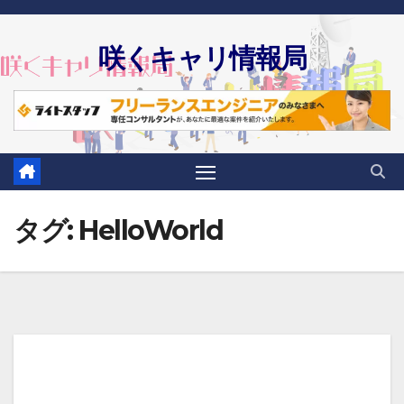
Skip
to
咲くキャリ情報局
content
タグ:
HelloWorld