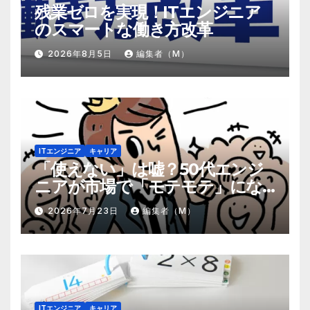
残業ゼロを実現！ITエンジニア
のスマートな働き方改革
2026年8月5日
編集者（M）
ITエンジニア
キャリア
「使えない」は嘘？50代エンジ
ニアが市場で「モテモテ」にな
るための8個の強み
2026年7月23日
編集者（M）
ITエンジニア
キャリア