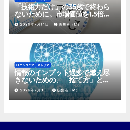
「技術力だけ」の35歳で終わら
ないために。市場価値を1.5倍に
する『プラスα』の掛け算
2026年7月14日
編集者（M）
ITエンジニア
キャリア
情報のインプット過多で燃え尽
きないための、「捨て方」と
「情報の絞り方」
2026年7月3日
編集者（M）