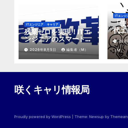
ITエンジ
「使
ITエンジニア
キャリア
代エ
残業ゼロを実現！ITエ
「モ
ンジニアのスマートな
202
めの
働き方改革
2026年8月5日
編集者（M）
（M）
咲くキャリ情報局
Proudly powered by WordPress
|
Theme:
Newsup
by
Themean