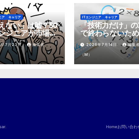
ニア
キャリア
ITエンジニア
キャリア
えない」は嘘？50
「技術力だけ」の
ンジニアが市場で
で終わらないため
テモテ」になるた
市場価値を1.5倍
6年7月23日
編集者
2026年7月14日
編集
8個の強み
『プラスα』の掛
（M）
sar
.
Home
お問い合わ