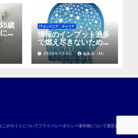
35歳
ITエンジニア
キャリア
に。
情報のインプット過多
にする
で燃え尽きないため
者
け算
の、「捨て方」と「情
2026年7月3日
編集者（M）
報の絞り方」
せ
このサイトについて
プライバシーポリシー
著作権について
運営会社