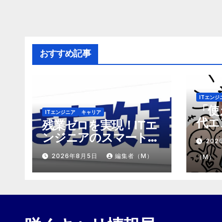
おすすめ記事
ITエンジ
「使
ITエンジニア
キャリア
代エ
残業ゼロを実現！ITエ
「モ
ンジニアのスマートな
202
めの
働き方改革
2026年8月5日
編集者（M）
（M）