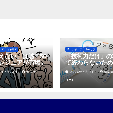
ニア
キャリア
ITエンジニア
キャリア
えない」は嘘？50
「技術力だけ」の
ンジニアが市場で
で終わらないため
テモテ」になるた
市場価値を1.5倍
6年7月23日
編集者
2026年7月14日
編集
8個の強み
『プラスα』の掛
（M）