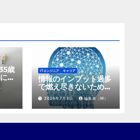
35歳
ITエンジニア
キャリア
に。
情報のインプット過多
にする
で燃え尽きないため
者
け算
の、「捨て方」と「情
2026年7月3日
編集者（M）
報の絞り方」