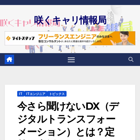
Skip
to
咲くキャリ情報局
content
IT
ITエンジニア
トピックス
今さら聞けないDX（デ
ジタルトランスフォー
メーション）とは？定