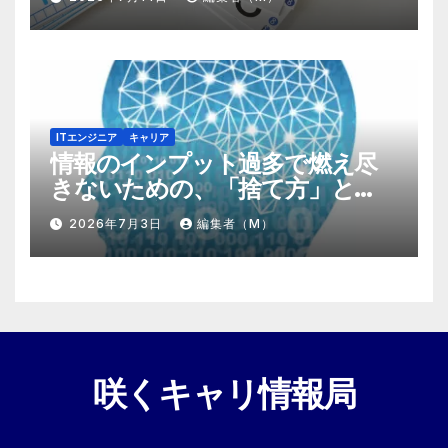
ITエンジニア
キャリア
情報のインプット過多で燃え尽
きないための、「捨て方」と
「情報の絞り方」
2026年7月3日
編集者（M）
咲くキャリ情報局