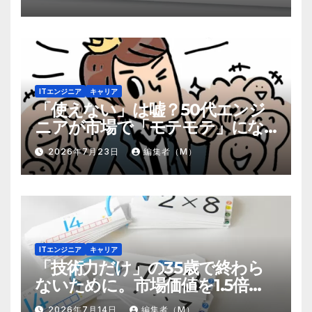
ITエンジニア
キャリア
「使えない」は嘘？50代エンジ
ニアが市場で「モテモテ」にな
るための8個の強み
2026年7月23日
編集者（M）
ITエンジニア
キャリア
「技術力だけ」の35歳で終わら
ないために。市場価値を1.5倍に
する『プラスα』の掛け算
2026年7月14日
編集者（M）