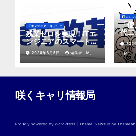
ITエンジ
「使
ITエンジニア
キャリア
代エ
残業ゼロを実現！ITエ
「モ
ンジニアのスマートな
202
めの
働き方改革
2026年8月5日
編集者（M）
（M）
咲くキャリ情報局
Proudly powered by WordPress
|
Theme:
Newsup
by
Themean