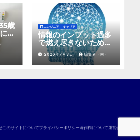
35歳
ITエンジニア
キャリア
に。
情報のインプット過多
にする
で燃え尽きないため
者
け算
の、「捨て方」と「情
2026年7月3日
編集者（M）
報の絞り方」
せ
このサイトについて
プライバシーポリシー
著作権について
運営会社