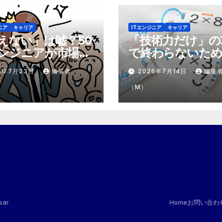
ニア
キャリア
ITエンジニア
キャリア
えない」は嘘？50
「技術力だけ」の
ンジニアが市場で
で終わらないため
テモテ」になるた
市場価値を1.5倍
6年7月23日
編集者
2026年7月14日
編集
8個の強み
『プラスα』の掛
（M）
sar
.
Home
お問い合わ