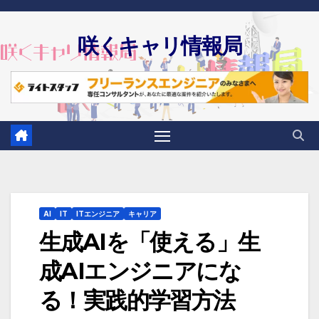
Skip
to
咲くキャリ情報局
content
AI
IT
ITエンジニア
キャリア
生成AIを「使える」生
成AIエンジニアにな
る！実践的学習方法