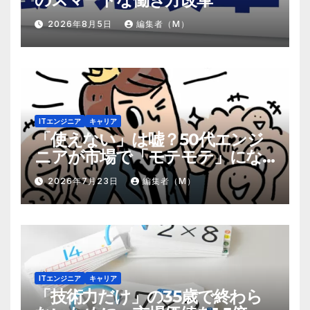
2026年8月5日
編集者（M）
ITエンジニア
キャリア
「使えない」は嘘？50代エンジ
ニアが市場で「モテモテ」にな
るための8個の強み
2026年7月23日
編集者（M）
ITエンジニア
キャリア
「技術力だけ」の35歳で終わら