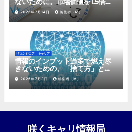
ないために。市場価値を1.5倍に
する『プラスα』の掛け算
2026年7月14日
編集者（M）
ITエンジニア
キャリア
情報のインプット過多で燃え尽
きないための、「捨て方」と
「情報の絞り方」
2026年7月3日
編集者（M）
咲くキャリ情報局