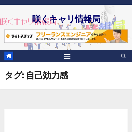
Skip
to
咲くキャリ情報局
content
タグ:
自己効力感