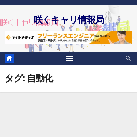
Skip
to
咲くキャリ情報局
content
タグ:
自動化