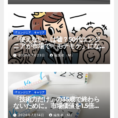
ITエンジニア
キャリア
「使えない」は嘘？50代エンジ
ニアが市場で「モテモテ」にな
るための8個の強み
2026年7月23日
編集者（M）
ITエンジニア
キャリア
「技術力だけ」の35歳で終わら
ないために。市場価値を1.5倍に
する『プラスα』の掛け算
2026年7月14日
編集者（M）