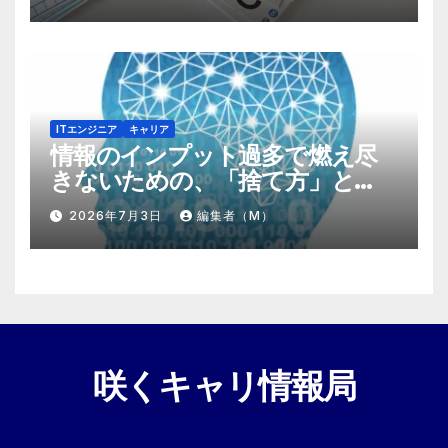
ITエンジニア
キャリア
情報のインプット過多で燃え尽
きないための、「捨て方」と
「情報の絞り方」
2026年7月3日
編集者（M）
咲くキャリ情報局