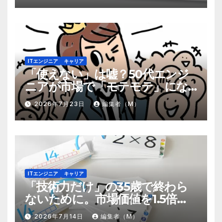
ITエンジニア
キャリア
「使えない」は嘘？50代エンジ
ニアが市場で「モテモテ」にな
るための8個の強み
2026年7月23日
編集者（M）
ITエンジニア
キャリア
「技術力だけ」の35歳で終わら
ないために。市場価値を1.5倍に
する『プラスα』の掛け算
2026年7月14日
編集者（M）