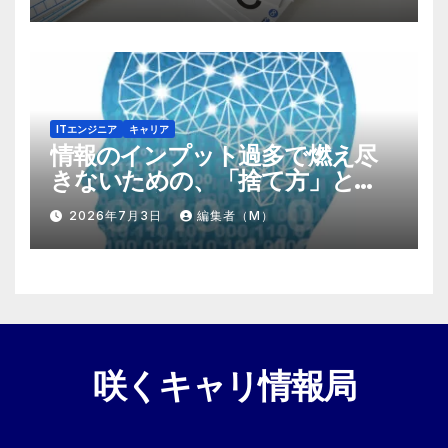
ITエンジニア
キャリア
情報のインプット過多で燃え尽
きないための、「捨て方」と
「情報の絞り方」
2026年7月3日
編集者（M）
咲くキャリ情報局