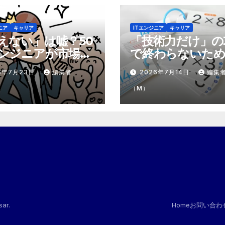
ニア
キャリア
ITエンジニア
キャリア
えない」は嘘？50
「技術力だけ」の
ンジニアが市場で
で終わらないため
テモテ」になるた
市場価値を1.5倍
6年7月23日
編集者
2026年7月14日
編集
8個の強み
『プラスα』の掛
（M）
sar
.
Home
お問い合わ