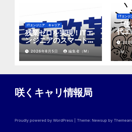
ITエンジ
「使
ITエンジニア
キャリア
代エ
残業ゼロを実現！ITエ
「モ
ンジニアのスマートな
202
めの
働き方改革
2026年8月5日
編集者（M）
（M）
咲くキャリ情報局
Proudly powered by WordPress
|
Theme:
Newsup
by
Themean