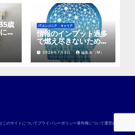
35歳
ITエンジニア
キャリア
に。
情報のインプット過多
にする
で燃え尽きないため
者
け算
の、「捨て方」と「情
2026年7月3日
編集者（M）
報の絞り方」
せ
このサイトについて
プライバシーポリシー
著作権について
運営会社