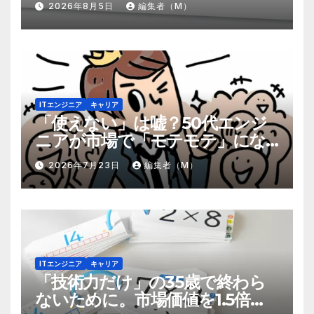
2026年8月5日
編集者（M）
ITエンジニア
キャリア
「使えない」は嘘？50代エンジ
ニアが市場で「モテモテ」にな
るための8個の強み
2026年7月23日
編集者（M）
ITエンジニア
キャリア
「技術力だけ」の35歳で終わら
ないために。市場価値を1.5倍に