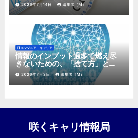
する『プラスα』の掛け算
2026年7月14日
編集者（M）
ITエンジニア
キャリア
情報のインプット過多で燃え尽
きないための、「捨て方」と
「情報の絞り方」
2026年7月3日
編集者（M）
咲くキャリ情報局