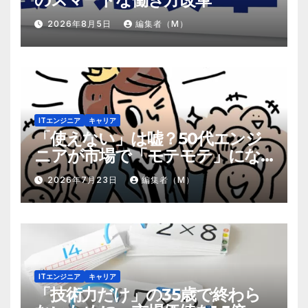
2026年8月5日
編集者（M）
ITエンジニア
キャリア
「使えない」は嘘？50代エンジ
ニアが市場で「モテモテ」にな
るための8個の強み
2026年7月23日
編集者（M）
ITエンジニア
キャリア
「技術力だけ」の35歳で終わら