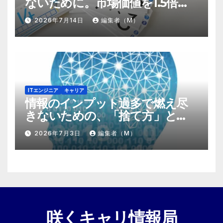
ないために。市場価値を1.5倍に
する『プラスα』の掛け算
2026年7月14日
編集者（M）
ITエンジニア
キャリア
情報のインプット過多で燃え尽
きないための、「捨て方」と
「情報の絞り方」
2026年7月3日
編集者（M）
咲くキャリ情報局