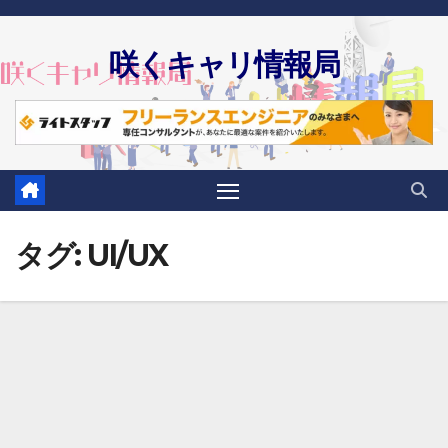
Skip
to
咲くキャリ情報局
content
タグ:
UI/UX