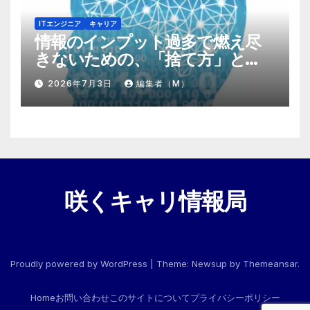
ITエンジニア
キャリア
情報のインプット過多で燃え尽
きないための、「捨て方」と
「情報の絞り方」
2026年7月3日
編集者（M）
咲くキャリ情報局
Proudly powered by WordPress
|
Theme:
Newsup
by
Themeansar
.
Home
お問い合わせ
このサイトについて
プライバシーポリシー