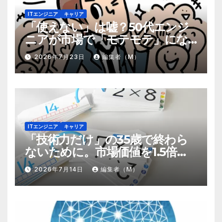
ITエンジニア
キャリア
「使えない」は嘘？50代エンジ
ニアが市場で「モテモテ」にな
るための8個の強み
2026年7月23日
編集者（M）
ITエンジニア
キャリア
「技術力だけ」の35歳で終わら
ないために。市場価値を1.5倍に
する『プラスα』の掛け算
2026年7月14日
編集者（M）