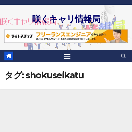
Skip
to
咲くキャリ情報局
content
タグ:
shokuseikatu