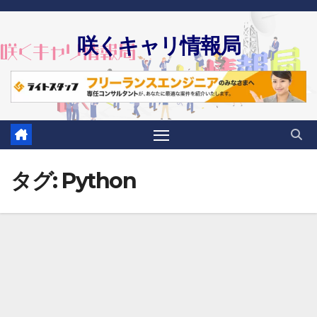
Skip
to
咲くキャリ情報局
content
タグ:
Python