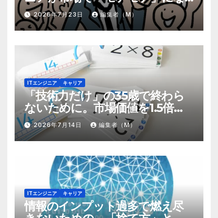
るための8個の強み
2026年7月23日
編集者（M）
ITエンジニア
キャリア
「技術力だけ」の35歳で終わら
ないために。市場価値を1.5倍に
する『プラスα』の掛け算
2026年7月14日
編集者（M）
ITエンジニア
キャリア
情報のインプット過多で燃え尽