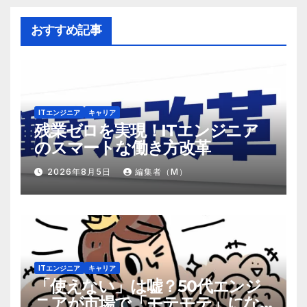
おすすめ記事
ITエンジニア
キャリア
残業ゼロを実現！ITエンジニア
のスマートな働き方改革
2026年8月5日
編集者（M）
ITエンジニア
キャリア
「使えない」は嘘？50代エンジ
ニアが市場で「モテモテ」にな