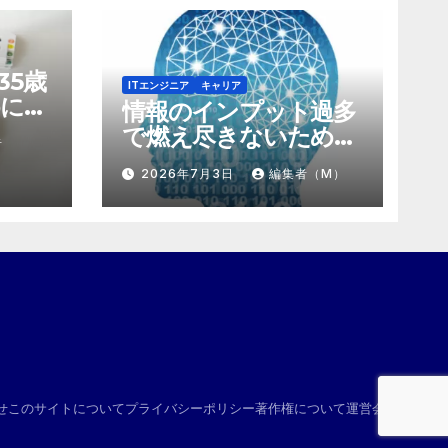
35歳
ITエンジニア
キャリア
に。
情報のインプット過多
にする
で燃え尽きないため
者
け算
の、「捨て方」と「情
2026年7月3日
編集者（M）
報の絞り方」
せ
このサイトについて
プライバシーポリシー
著作権について
運営会社