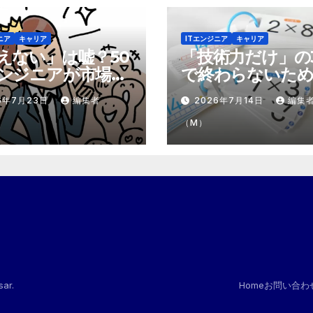
ニア
キャリア
ITエンジニア
キャリア
えない」は嘘？50
「技術力だけ」の
ンジニアが市場で
で終わらないため
テモテ」になるた
市場価値を1.5倍
6年7月23日
編集者
2026年7月14日
編集
8個の強み
『プラスα』の掛
（M）
sar
.
Home
お問い合わ