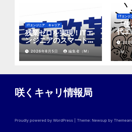
ITエンジ
「使
ITエンジニア
キャリア
代エ
残業ゼロを実現！ITエ
「モ
ンジニアのスマートな
202
めの
働き方改革
2026年8月5日
編集者（M）
（M）
咲くキャリ情報局
Proudly powered by WordPress
|
Theme:
Newsup
by
Themean