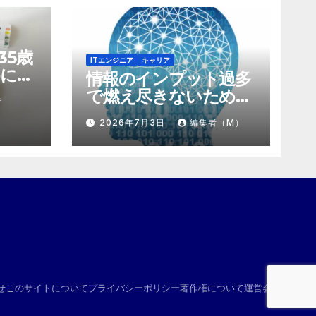
35歳
ITエンジニア
キャリア
に。
情報のインプット過多
にする
で燃え尽きないため
者
け算
の、「捨て方」と「情
2026年7月3日
編集者（M）
報の絞り方」
せ
このサイトについて
プライバシーポリシー
著作権について
運営会社