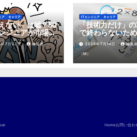
ニア
キャリア
ITエンジニア
キャリア
えない」は嘘？50
「技術力だけ」の
ンジニアが市場で
で終わらないため
テモテ」になるた
市場価値を1.5倍
6年7月23日
編集者
2026年7月14日
編集
8個の強み
『プラスα』の掛
（M）
sar
.
Home
お問い合わ