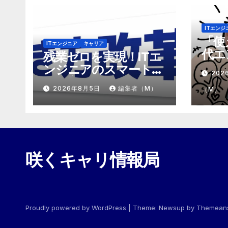
ITエンジ
「使
ITエンジニア
キャリア
代エ
残業ゼロを実現！ITエ
「モ
ンジニアのスマートな
202
めの
働き方改革
2026年8月5日
編集者（M）
（M）
咲くキャリ情報局
Proudly powered by WordPress
|
Theme:
Newsup
by
Themean