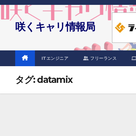
Skip
to
content
咲くキャリ情報局
ITエンジニア
フリーランス
タグ:
datamix