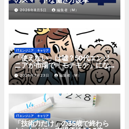
2026年8月5日
編集者（M）
ITエンジニア
キャリア
「使えない」は嘘？50代エンジ
ニアが市場で「モテモテ」にな
るための8個の強み
2026年7月23日
編集者（M）
ITエンジニア
キャリア
「技術力だけ」の35歳で終わら