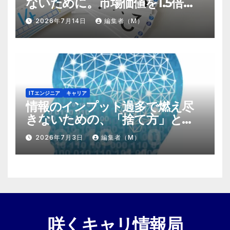
ないために。市場価値を1.5倍に
する『プラスα』の掛け算
2026年7月14日
編集者（M）
ITエンジニア
キャリア
情報のインプット過多で燃え尽
きないための、「捨て方」と
「情報の絞り方」
2026年7月3日
編集者（M）
咲くキャリ情報局