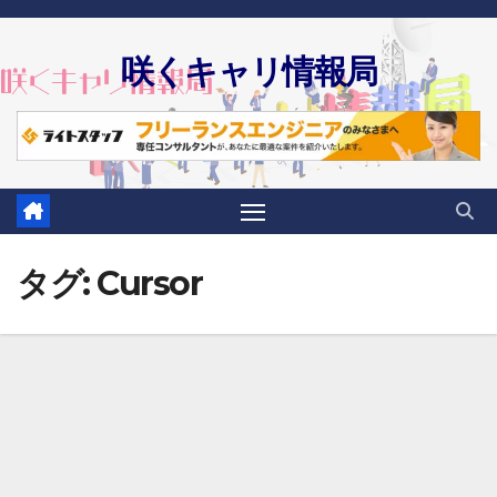
Skip
to
咲くキャリ情報局
content
タグ:
Cursor