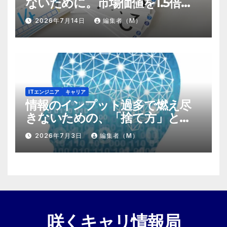
ないために。市場価値を1.5倍に
する『プラスα』の掛け算
2026年7月14日
編集者（M）
ITエンジニア
キャリア
情報のインプット過多で燃え尽
きないための、「捨て方」と
「情報の絞り方」
2026年7月3日
編集者（M）
咲くキャリ情報局