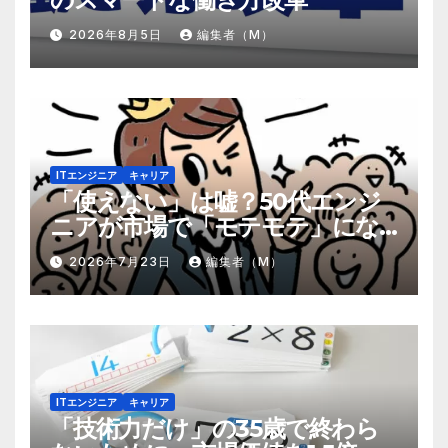
2026年8月5日
編集者（M）
ITエンジニア
キャリア
「使えない」は嘘？50代エンジ
ニアが市場で「モテモテ」にな
るための8個の強み
2026年7月23日
編集者（M）
ITエンジニア
キャリア
「技術力だけ」の35歳で終わら