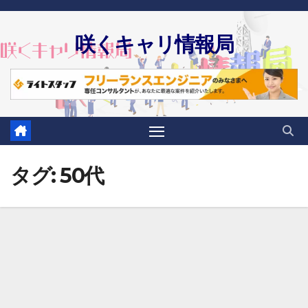
Skip
to
咲くキャリ情報局
content
タグ:
50代