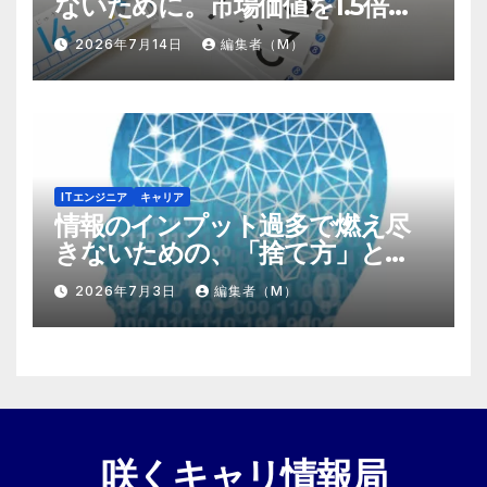
ないために。市場価値を1.5倍に
する『プラスα』の掛け算
2026年7月14日
編集者（M）
ITエンジニア
キャリア
情報のインプット過多で燃え尽
きないための、「捨て方」と
「情報の絞り方」
2026年7月3日
編集者（M）
咲くキャリ情報局