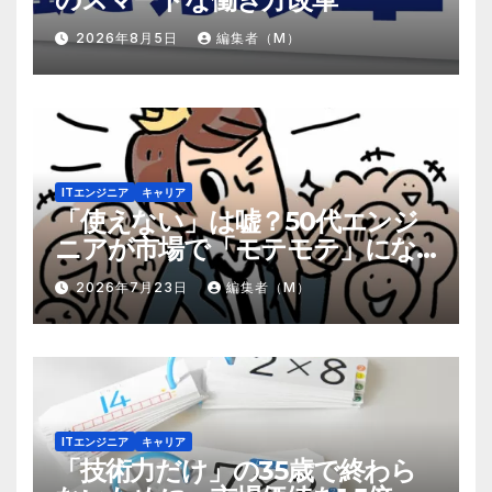
2026年8月5日
編集者（M）
ITエンジニア
キャリア
「使えない」は嘘？50代エンジ
ニアが市場で「モテモテ」にな
るための8個の強み
2026年7月23日
編集者（M）
ITエンジニア
キャリア
「技術力だけ」の35歳で終わら