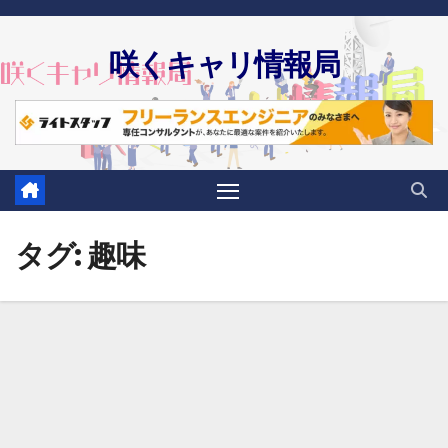
Skip
to
咲くキャリ情報局
content
タグ:
趣味