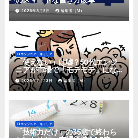
2026年8月5日
編集者（M）
ITエンジニア
キャリア
「使えない」は嘘？50代エンジ
ニアが市場で「モテモテ」にな
るための8個の強み
2026年7月23日
編集者（M）
ITエンジニア
キャリア
「技術力だけ」の35歳で終わら