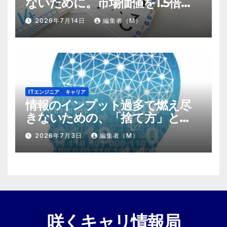
ないために。市場価値を1.5倍に
する『プラスα』の掛け算
2026年7月14日
編集者（M）
ITエンジニア
キャリア
情報のインプット過多で燃え尽
きないための、「捨て方」と
「情報の絞り方」
2026年7月3日
編集者（M）
咲くキャリ情報局