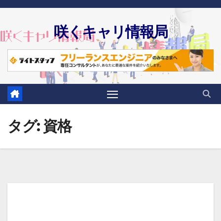
Skip
to
咲くキャリ情報局
content
タグ:
資格