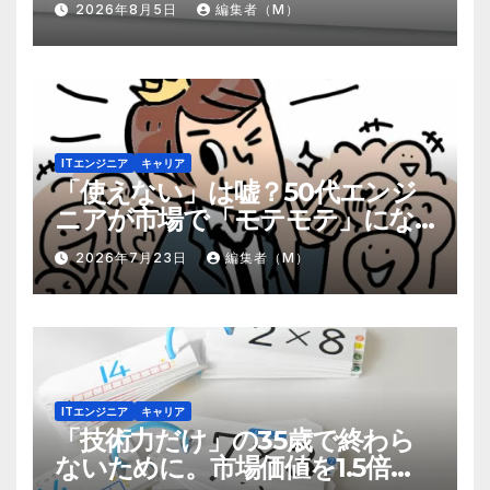
2026年8月5日
編集者（M）
ITエンジニア
キャリア
「使えない」は嘘？50代エンジ
ニアが市場で「モテモテ」にな
るための8個の強み
2026年7月23日
編集者（M）
ITエンジニア
キャリア
「技術力だけ」の35歳で終わら
ないために。市場価値を1.5倍に