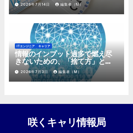
する『プラスα』の掛け算
2026年7月14日
編集者（M）
ITエンジニア
キャリア
情報のインプット過多で燃え尽
きないための、「捨て方」と
「情報の絞り方」
2026年7月3日
編集者（M）
咲くキャリ情報局