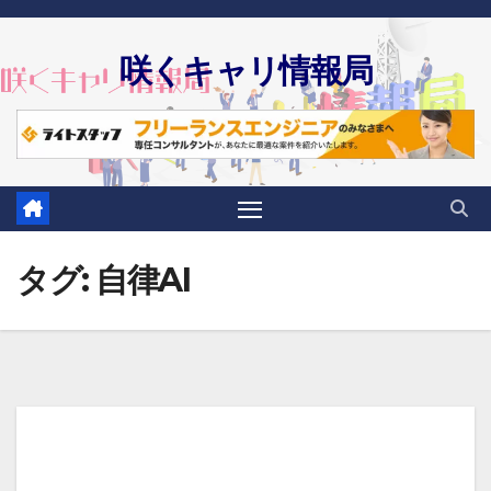
Skip
to
咲くキャリ情報局
content
タグ:
自律AI