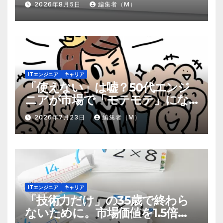
2026年8月5日
編集者（M）
ITエンジニア
キャリア
「使えない」は嘘？50代エンジ
ニアが市場で「モテモテ」にな
るための8個の強み
2026年7月23日
編集者（M）
ITエンジニア
キャリア
「技術力だけ」の35歳で終わら
ないために。市場価値を1.5倍に