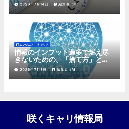
する『プラスα』の掛け算
2026年7月14日
編集者（M）
ITエンジニア
キャリア
情報のインプット過多で燃え尽
きないための、「捨て方」と
「情報の絞り方」
2026年7月3日
編集者（M）
咲くキャリ情報局