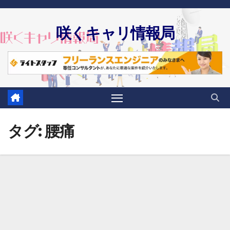
Skip
to
咲くキャリ情報局
content
タグ:
腰痛