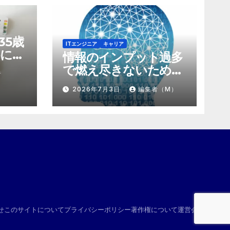
35歳
ITエンジニア
キャリア
に。
情報のインプット過多
にする
で燃え尽きないため
者
け算
の、「捨て方」と「情
2026年7月3日
編集者（M）
報の絞り方」
せ
このサイトについて
プライバシーポリシー
著作権について
運営会社