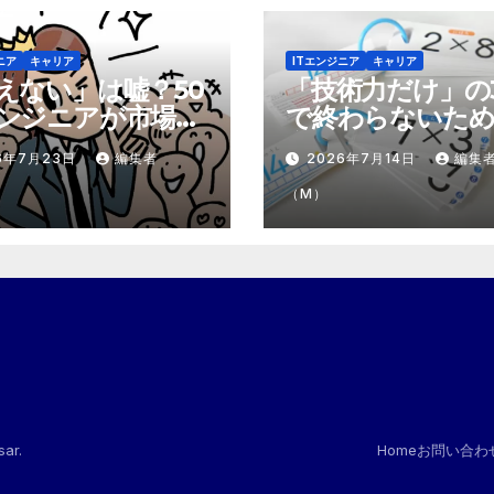
ニア
キャリア
ITエンジニア
キャリア
えない」は嘘？50
「技術力だけ」の
ンジニアが市場で
で終わらないため
テモテ」になるた
市場価値を1.5倍
6年7月23日
編集者
2026年7月14日
編集
8個の強み
『プラスα』の掛
（M）
sar
.
Home
お問い合わ