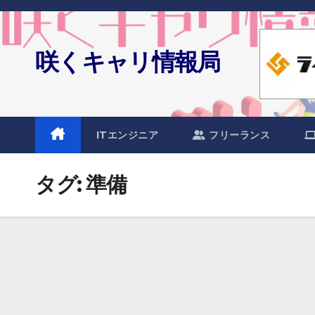
Skip
to
content
咲くキャリ情報局
ITエンジニア
フリーランス
タグ:
準備