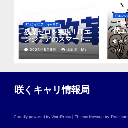
ITエンジ
「使
ITエンジニア
キャリア
代エ
残業ゼロを実現！ITエ
「モ
ンジニアのスマートな
202
めの
働き方改革
2026年8月5日
編集者（M）
（M）
咲くキャリ情報局
Proudly powered by WordPress
|
Theme:
Newsup
by
Themean