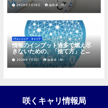
する『プラスα』の掛け算
2026年7月14日
編集者（M）
ITエンジニア
キャリア
情報のインプット過多で燃え尽
きないための、「捨て方」と
「情報の絞り方」
2026年7月3日
編集者（M）
咲くキャリ情報局