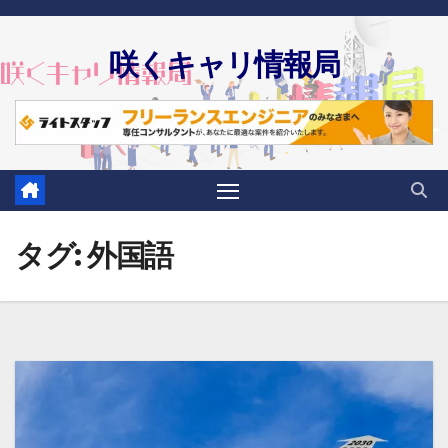
Skip
to
咲くキャリ情報局
content
タグ:
外国語