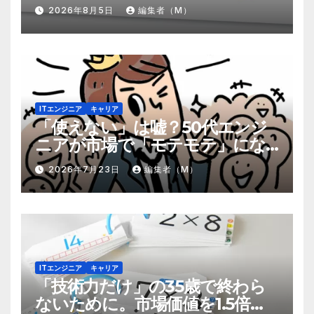
2026年8月5日
編集者（M）
ITエンジニア
キャリア
「使えない」は嘘？50代エンジ
ニアが市場で「モテモテ」にな
るための8個の強み
2026年7月23日
編集者（M）
ITエンジニア
キャリア
「技術力だけ」の35歳で終わら
ないために。市場価値を1.5倍に