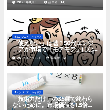
2026年8月5日
編集者（M）
ITエンジニア
キャリア
「使えない」は嘘？50代エンジ
ニアが市場で「モテモテ」にな
るための8個の強み
2026年7月23日
編集者（M）
ITエンジニア
キャリア
「技術力だけ」の35歳で終わら
ないために。市場価値を1.5倍に