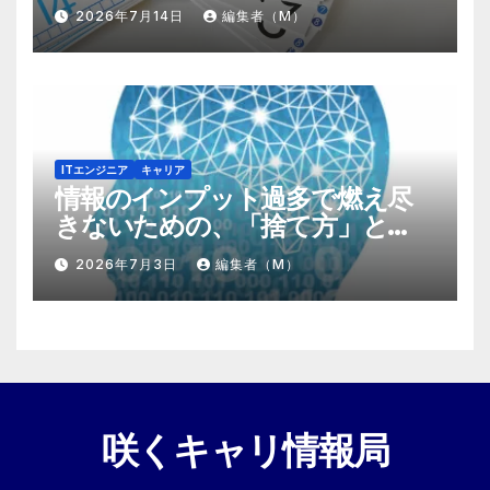
する『プラスα』の掛け算
2026年7月14日
編集者（M）
ITエンジニア
キャリア
情報のインプット過多で燃え尽
きないための、「捨て方」と
「情報の絞り方」
2026年7月3日
編集者（M）
咲くキャリ情報局