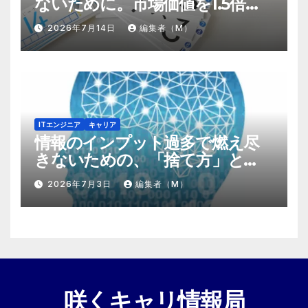
ないために。市場価値を1.5倍に
する『プラスα』の掛け算
2026年7月14日
編集者（M）
ITエンジニア
キャリア
情報のインプット過多で燃え尽
きないための、「捨て方」と
「情報の絞り方」
2026年7月3日
編集者（M）
咲くキャリ情報局