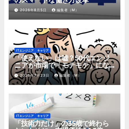
2026年8月5日
編集者（M）
ITエンジニア
キャリア
「使えない」は嘘？50代エンジ
ニアが市場で「モテモテ」にな
るための8個の強み
2026年7月23日
編集者（M）
ITエンジニア
キャリア
「技術力だけ」の35歳で終わら