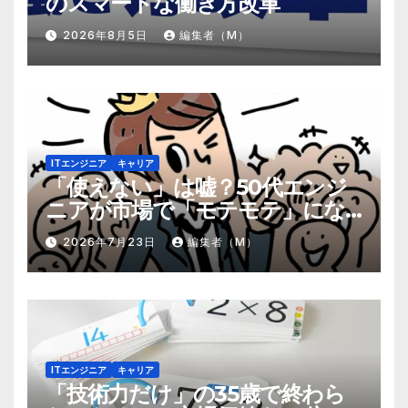
のスマートな働き方改革
2026年8月5日
編集者（M）
ITエンジニア
キャリア
「使えない」は嘘？50代エンジ
ニアが市場で「モテモテ」にな
るための8個の強み
2026年7月23日
編集者（M）
ITエンジニア
キャリア
「技術力だけ」の35歳で終わら