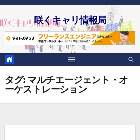
Skip
to
咲くキャリ情報局
content
タグ:
マルチエージェント・オ
ーケストレーション