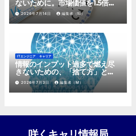
ないために。市場価値を1.5倍に
する『プラスα』の掛け算
2026年7月14日
編集者（M）
ITエンジニア
キャリア
情報のインプット過多で燃え尽
きないための、「捨て方」と
「情報の絞り方」
2026年7月3日
編集者（M）
咲くキャリ情報局