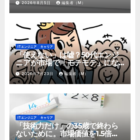
2026年8月5日
編集者（M）
ITエンジニア
キャリア
「使えない」は嘘？50代エンジ
ニアが市場で「モテモテ」にな
るための8個の強み
2026年7月23日
編集者（M）
ITエンジニア
キャリア
「技術力だけ」の35歳で終わら
ないために。市場価値を1.5倍に