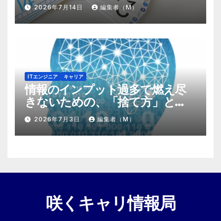
する『プラスα』の掛け算
2026年7月14日
編集者（M）
ITエンジニア
キャリア
情報のインプット過多で燃え尽
きないための、「捨て方」と
「情報の絞り方」
2026年7月3日
編集者（M）
咲くキャリ情報局