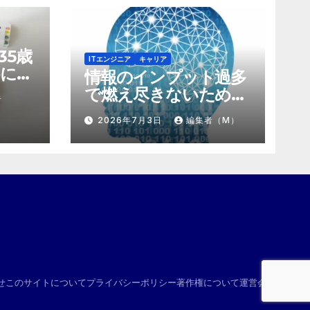
35歳
ITエンジニア
キャリア
に。
情報のインプット過多
にする
で燃え尽きないため
者
け算
の、「捨て方」と「情
2026年7月3日
編集者（M）
報の絞り方」
せ
このサイトについて
プライバシーポリシー
著作権について
運営会社