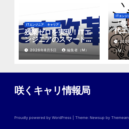
ITエンジ
「使
ITエンジニア
キャリア
代エ
残業ゼロを実現！ITエ
「モ
ンジニアのスマートな
202
めの
働き方改革
2026年8月5日
編集者（M）
（M）
咲くキャリ情報局
Proudly powered by WordPress
|
Theme:
Newsup
by
Themean