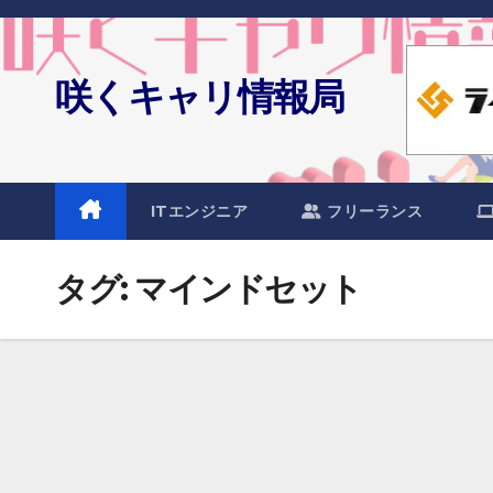
Skip
to
content
咲くキャリ情報局
ITエンジニア
フリーランス
タグ:
マインドセット