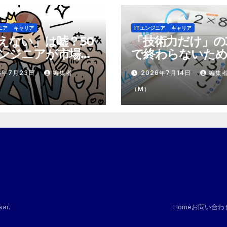
ニア
キャリア
ITエンジニア
キャリア
えない」は嘘？50
「技術力だけ」の
ンジニアが市場で
で終わらないため
テモテ」になるた
市場価値を1.5倍
6年7月23日
編集者
2026年7月14日
編集
8個の強み
『プラスα』の掛
（M）
sar
.
Home
お問い合わ