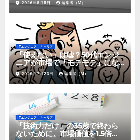
2026年8月5日
編集者（M）
ITエンジニア
キャリア
「使えない」は嘘？50代エンジ
ニアが市場で「モテモテ」にな
るための8個の強み
2026年7月23日
編集者（M）
ITエンジニア
キャリア
「技術力だけ」の35歳で終わら
ないために。市場価値を1.5倍に