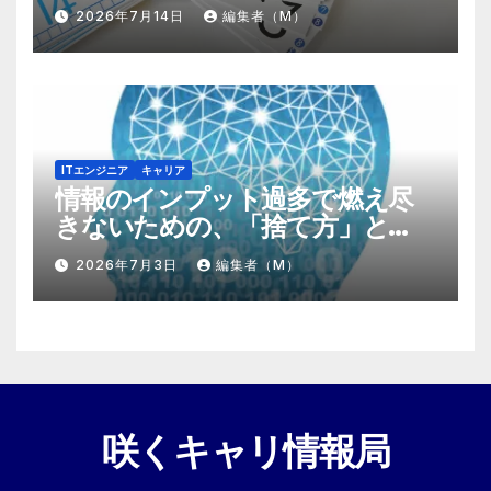
する『プラスα』の掛け算
2026年7月14日
編集者（M）
ITエンジニア
キャリア
情報のインプット過多で燃え尽
きないための、「捨て方」と
「情報の絞り方」
2026年7月3日
編集者（M）
咲くキャリ情報局