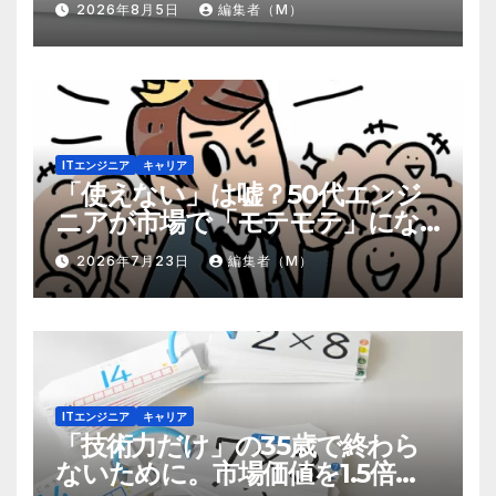
2026年8月5日
編集者（M）
ITエンジニア
キャリア
「使えない」は嘘？50代エンジ
ニアが市場で「モテモテ」にな
るための8個の強み
2026年7月23日
編集者（M）
ITエンジニア
キャリア
「技術力だけ」の35歳で終わら
ないために。市場価値を1.5倍に