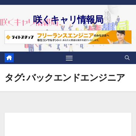
Skip
to
咲くキャリ情報局
content
タグ:
バックエンドエンジニア