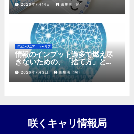
する『プラスα』の掛け算
2026年7月14日
編集者（M）
ITエンジニア
キャリア
情報のインプット過多で燃え尽
きないための、「捨て方」と
「情報の絞り方」
2026年7月3日
編集者（M）
咲くキャリ情報局