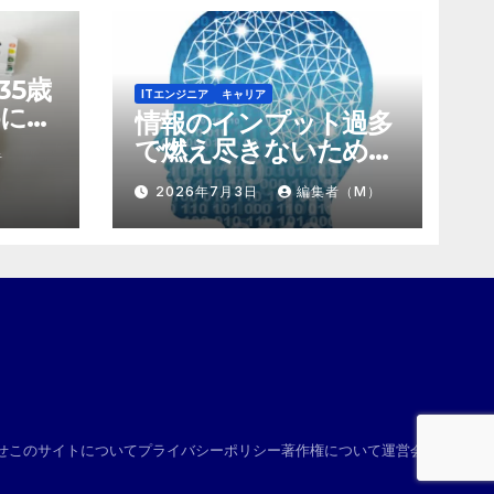
35歳
ITエンジニア
キャリア
に。
情報のインプット過多
にする
で燃え尽きないため
者
け算
の、「捨て方」と「情
2026年7月3日
編集者（M）
報の絞り方」
せ
このサイトについて
プライバシーポリシー
著作権について
運営会社