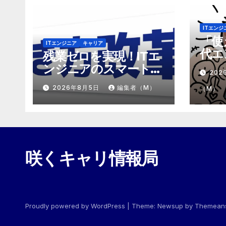
ITエンジ
「使
ITエンジニア
キャリア
代エ
残業ゼロを実現！ITエ
「モ
ンジニアのスマートな
202
めの
働き方改革
2026年8月5日
編集者（M）
（M）
咲くキャリ情報局
Proudly powered by WordPress
|
Theme:
Newsup
by
Themean