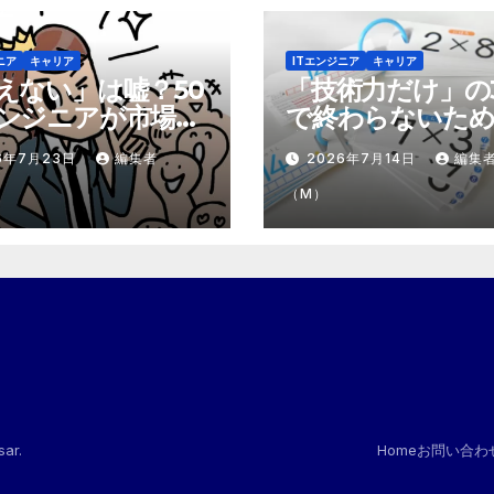
ニア
キャリア
ITエンジニア
キャリア
えない」は嘘？50
「技術力だけ」の
ンジニアが市場で
で終わらないため
テモテ」になるた
市場価値を1.5倍
6年7月23日
編集者
2026年7月14日
編集
8個の強み
『プラスα』の掛
（M）
sar
.
Home
お問い合わ