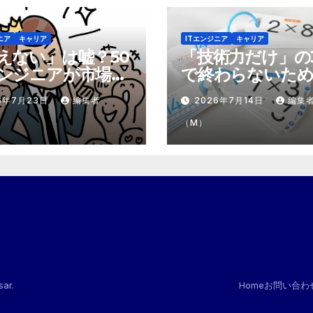
ニア
キャリア
ITエンジニア
キャリア
えない」は嘘？50
「技術力だけ」の
ンジニアが市場で
で終わらないため
テモテ」になるた
市場価値を1.5倍
6年7月23日
編集者
2026年7月14日
編集
8個の強み
『プラスα』の掛
（M）
sar
.
Home
お問い合わ