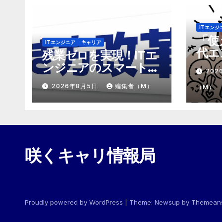
ITエンジ
「使
ITエンジニア
キャリア
代エ
残業ゼロを実現！ITエ
「モ
ンジニアのスマートな
202
めの
働き方改革
2026年8月5日
編集者（M）
（M）
咲くキャリ情報局
Proudly powered by WordPress
|
Theme:
Newsup
by
Themean