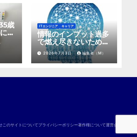
35歳
ITエンジニア
キャリア
に。
情報のインプット過多
にする
で燃え尽きないため
者
け算
の、「捨て方」と「情
2026年7月3日
編集者（M）
報の絞り方」
せ
このサイトについて
プライバシーポリシー
著作権について
運営会社