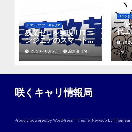
ITエンジ
「使
ITエンジニア
キャリア
代エ
残業ゼロを実現！ITエ
「モ
ンジニアのスマートな
202
めの
働き方改革
2026年8月5日
編集者（M）
（M）
咲くキャリ情報局
Proudly powered by WordPress
|
Theme:
Newsup
by
Themean