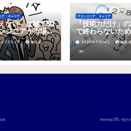
ニア
キャリア
ITエンジニア
キャリア
えない」は嘘？50
「技術力だけ」の
ンジニアが市場で
で終わらないため
テモテ」になるた
市場価値を1.5倍
6年7月23日
編集者
2026年7月14日
編集
8個の強み
『プラスα』の掛
（M）
sar
.
Home
お問い合わ