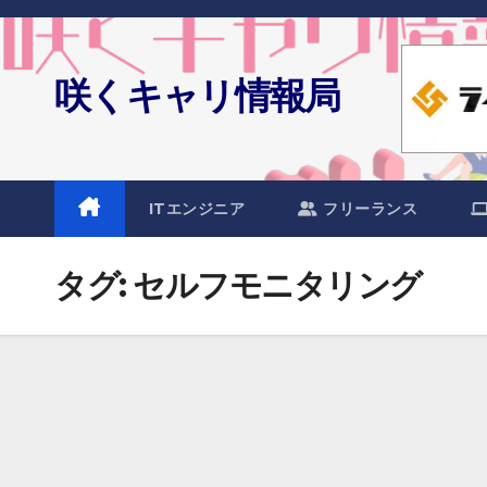
Skip
to
content
咲くキャリ情報局
ITエンジニア
フリーランス
タグ:
セルフモニタリング