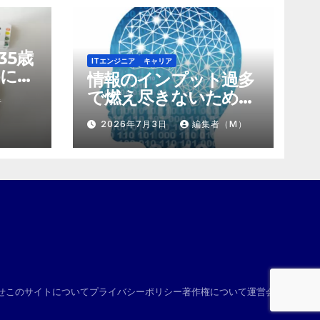
35歳
ITエンジニア
キャリア
に。
情報のインプット過多
にする
で燃え尽きないため
者
け算
の、「捨て方」と「情
2026年7月3日
編集者（M）
報の絞り方」
せ
このサイトについて
プライバシーポリシー
著作権について
運営会社