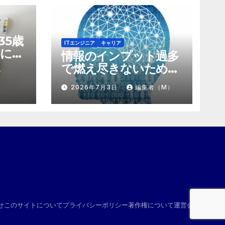
35歳
ITエンジニア
キャリア
に。
情報のインプット過多
にする
で燃え尽きないため
者
け算
の、「捨て方」と「情
2026年7月3日
編集者（M）
報の絞り方」
せ
このサイトについて
プライバシーポリシー
著作権について
運営会社