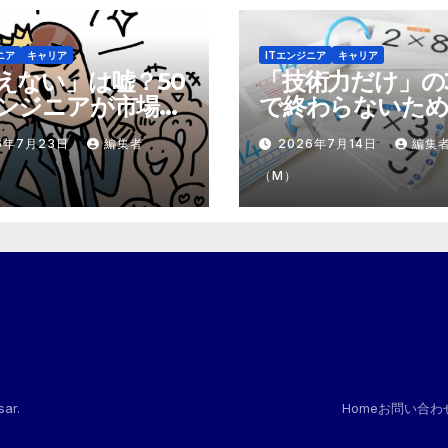
ニア
キャリア
ITエンジニア
キャリア
えない」は嘘？50
「技術力だけ」の
ンジニアが市場で
で終わらないため
テモテ」になるた
市場価値を1.5倍
6年7月23日
編集者
2026年7月14日
編集
8個の強み
『プラスα』の掛
（M）
sar
.
Home
お問い合わ