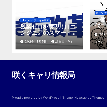
ITエンジ
「使
ITエンジニア
キャリア
代エ
残業ゼロを実現！ITエ
「モ
ンジニアのスマートな
202
めの
働き方改革
2026年8月5日
編集者（M）
（M）
咲くキャリ情報局
Proudly powered by WordPress
|
Theme:
Newsup
by
Themean