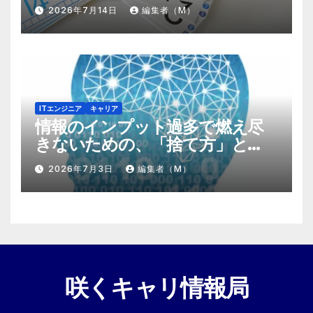
する『プラスα』の掛け算
2026年7月14日
編集者（M）
ITエンジニア
キャリア
情報のインプット過多で燃え尽
きないための、「捨て方」と
「情報の絞り方」
2026年7月3日
編集者（M）
咲くキャリ情報局