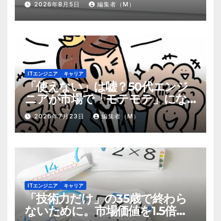
2026年8月5日
編集者（M）
ITエンジニア
キャリア
「使えない」は嘘？50代エンジ
ニアが市場で「モテモテ」にな
るための8個の強み
2026年7月23日
編集者（M）
ITエンジニア
キャリア
「技術力だけ」の35歳で終わら
ないために。市場価値を1.5倍に