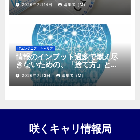
する『プラスα』の掛け算
2026年7月14日
編集者（M）
ITエンジニア
キャリア
情報のインプット過多で燃え尽
きないための、「捨て方」と
「情報の絞り方」
2026年7月3日
編集者（M）
咲くキャリ情報局