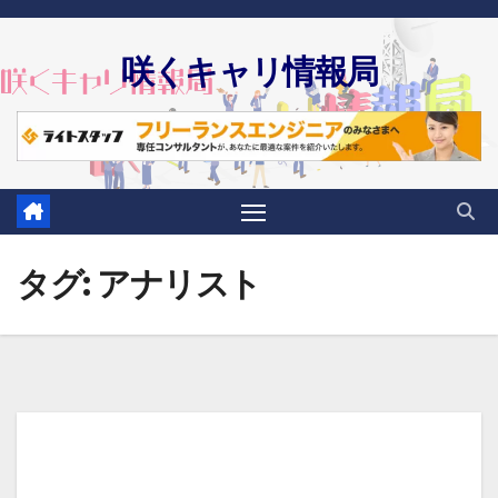
Skip
to
咲くキャリ情報局
content
タグ:
アナリスト