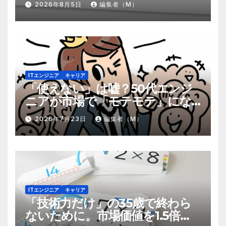
2026年8月5日
編集者（M）
ITエンジニア
キャリア
「使えない」は嘘？50代エンジ
ニアが市場で「モテモテ」にな
るための8個の強み
2026年7月23日
編集者（M）
ITエンジニア
キャリア
「技術力だけ」の35歳で終わら
ないために。市場価値を1.5倍に