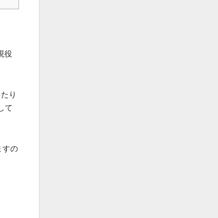
現役
ったり
して
ますの