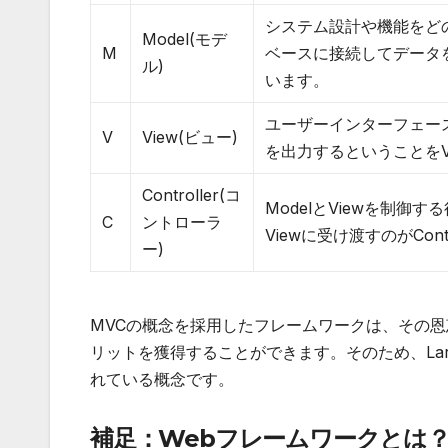
システム設計や機能をど
Model(モデ
M
ベースに接続してデータ
ル)
います。
ユーザーインターフェー
V
View(ビュー)
を出力するということをV
Controller(コ
ModelとViewを制御
C
ントローラ
Viewに受け渡すのがContr
ー)
MVCの概念を採用したフレームワークは、その
リットを獲得することができます。そのため、La
れている概念です。
補足：Webフレームワークとは