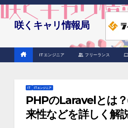
Skip
to
content
咲くキャリ情報局
ITエンジニア
フリーランス
IT
ITエンジニア
PHPのLaravel
来性などを詳しく解