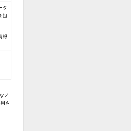
ータ
を担
情報
なメ
採用さ