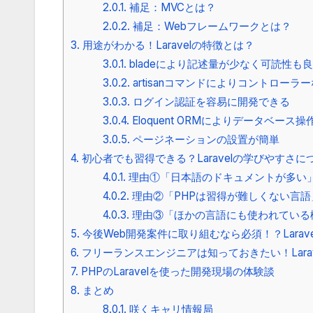
2.0.1.
補足：MVCとは？
2.0.2.
補足：Webフレームワークとは？
3.
用途がわかる！Laravelの特徴とは？
3.0.1.
bladeにより記述量が少なく可読性も
3.0.2.
artisanコマンドによりコントロー
3.0.3.
ログイン認証を容易に開発できる
3.0.4.
Eloquent ORMによりデータベース
3.0.5.
ページネーションの設置が簡単
4.
初心者でも習得できる？Laravelの学びやすさに
4.0.1.
理由①「日本語のドキュメントが多い
4.0.2.
理由②「PHPは習得が難しくない言語
4.0.3.
理由③「ほかの言語にも使われている
5.
今後Web開発案件に取り組むなら必須！？Lara
6.
フリーランスエンジニアは知っておきたい！Lara
7.
PHPのLaravelを使った開発現場の体験談
8.
まとめ
8.0.1.
咲くキャリ情報局