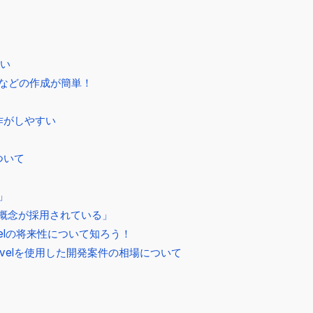
良い
ラーなどの作成が簡単！
操作がしやすい
ついて
」
」
概念が採用されている」
velの将来性について知ろう！
velを使用した開発案件の相場について