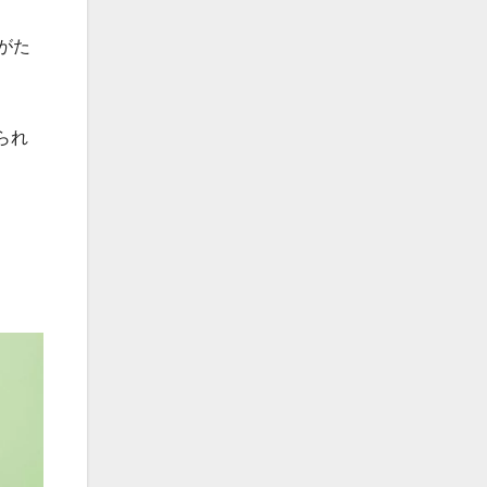
がた
られ