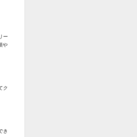
リー
績や
てク
でき